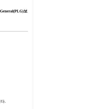
g General(PLG)보
다.