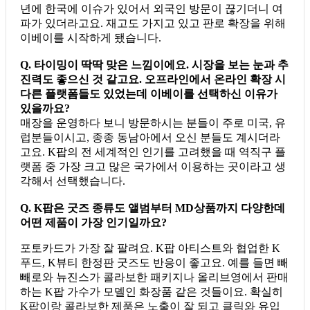
년에 한국에 이슈가 있어서 외국인 방문이 끊기더니 여
파가 있더라고요. 재고도 가지고 있고 판로 확장을 위해
이베이를 시작하게 됐습니다.
Q. 타이밍이 딱딱 맞은 느낌이에요. 시장을 보는 눈과 추
진력도 좋으신 것 같고요. 오프라인에서 온라인 확장 시
다른 플랫폼들도 있었는데 이베이를 선택하신 이유가
있을까요?
매장을 운영하다 보니 방문하시는 분들이 주로 미국, 유
럽분들이시고, 종종 동남아에서 오신 분들도 계시더라
고요. K팝의 전 세계적인 인기를 고려했을 때 역직구 플
랫폼 중 가장 크고 많은 국가에서 이용하는 곳이라고 생
각해서 선택했습니다.
Q. K팝은 굿즈 종류도 앨범부터 MD상품까지 다양한데
어떤 제품이 가장 인기일까요?
포토카드가 가장 잘 팔려요. K팝 아티스트와 협업한 K
푸드, K뷰티 한정판 굿즈도 반응이 좋고요. 예를 들면 빼
빼로와 뉴진스가 콜라보한 패키지나 올리브영에서 판매
하는 K팝 가수가 모델인 화장품 같은 것들이요. 확실히
K팝이랑 콜라보한 제품은 노출이 잘 되고 클릭와 유입