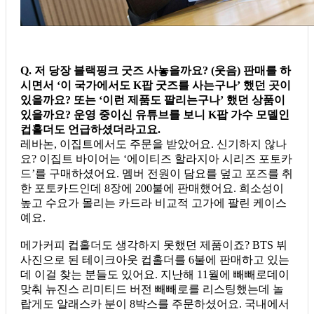
Q. 저 당장 블랙핑크 굿즈 사놓을까요? (웃음) 판매를 하
시면서 ‘이 국가에서도 K팝 굿즈를 사는구나’ 했던 곳이
있을까요? 또는 ‘이런 제품도 팔리는구나’ 했던 상품이
있을까요? 운영 중이신 유튜브를 보니 K팝 가수 모델인
컵홀더도 언급하셨더라고요.
레바논, 이집트에서도 주문을 받았어요. 신기하지 않나
요? 이집트 바이어는 ‘에이티즈 할라지아 시리즈 포토카
드’를 구매하셨어요. 멤버 전원이 담요를 덮고 포즈를 취
한 포토카드인데 8장에 200불에 판매했어요. 희소성이
높고 수요가 몰리는 카드라 비교적 고가에 팔린 케이스
예요.
메가커피 컵홀더도 생각하지 못했던 제품이죠? BTS 뷔
사진으로 된 테이크아웃 컵홀더를 6불에 판매하고 있는
데 이걸 찾는 분들도 있어요. 지난해 11월에 빼빼로데이
맞춰 뉴진스 리미티드 버전 빼빼로를 리스팅했는데 놀
랍게도 알래스카 분이 8박스를 주문하셨어요. 국내에서