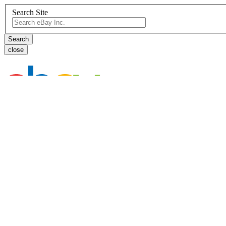
Search Site
close
eBay셀링이란?
입점하기
온라인 캠퍼스
판매 매뉴얼
공지사항
뉴스룸
이베이 판매지원센터